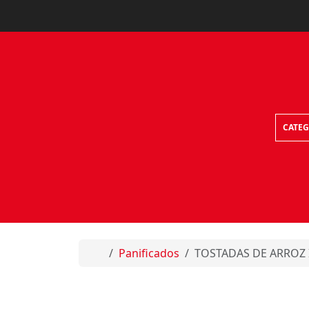
Skip to content
CATEG
Home
Panificados
TOSTADAS DE ARROZ 