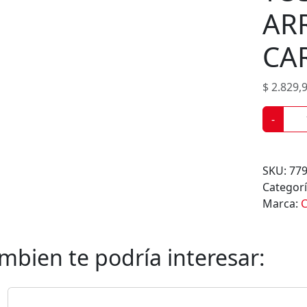
o
AR
d
u
CA
c
t
$
2.829,
o
s
T
-
O
S
T
SKU:
77
A
Categor
D
Marca:
C
A
S
D
mbien te podría interesar:
E
A
R