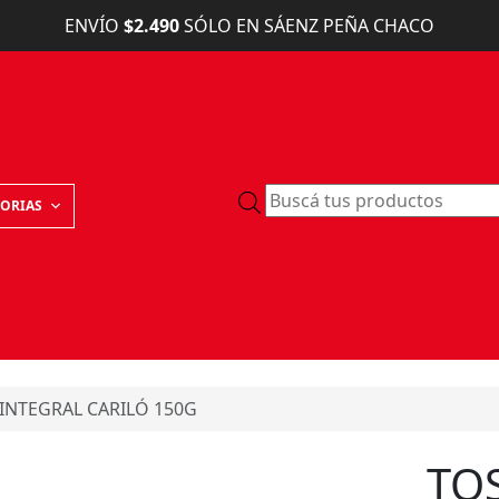
ENVÍO
$2.490
SÓLO EN SÁENZ PEÑA CHACO
B
ORIAS
ú
s
q
u
e
d
a
INTEGRAL CARILÓ 150G
d
e
p
TO
r