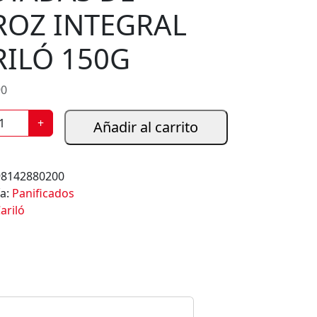
ROZ INTEGRAL
RILÓ 150G
90
+
Añadir al carrito
98142880200
ía:
Panificados
ariló