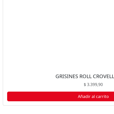
R
O
Z
I
N
T
E
G
R
A
L
C
A
GRISINES ROLL CROVEL
R
$
3.399,90
I
L
Añadir al carrito
Ó
1
5