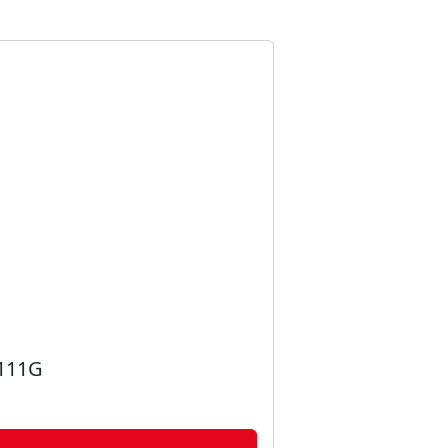
111G
CHOCOLA