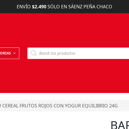
ENVÍO
$2.490
SÓLO EN SÁENZ PEÑA CHACO
B
ORIAS
ú
s
q
u
e
d
a
d
e
p
r
o
W CEREAL FRUTOS ROJOS CON YOGUR EQUILIBRIO 24G
d
u
c
BA
t
o