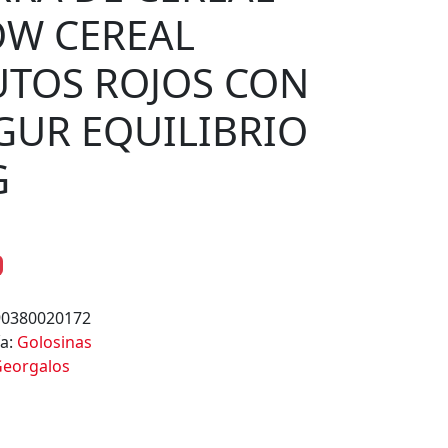
OW CEREAL
UTOS ROJOS CON
GUR EQUILIBRIO
G
90380020172
ía:
Golosinas
eorgalos