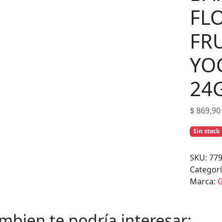
s
FL
FR
YO
24
$
869,90
Sin stock
SKU:
77
Categor
Marca:
G
mbien te podría interesar: