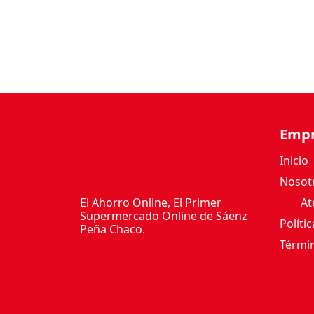
Emp
Inicio
Nosot
El Ahorro Online, El Primer
Ate
Supermercado Online de Sáenz
Políti
Peña Chaco.
Términ