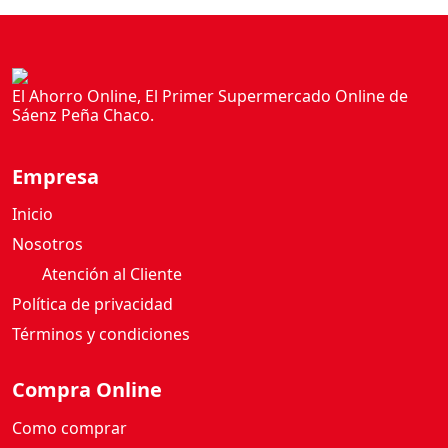
a
n
t
i
El Ahorro Online, El Primer Supermercado Online de
d
Sáenz Peña Chaco.
a
d
Empresa
Inicio
Nosotros
Atención al Cliente
Política de privacidad
Términos y condiciones
Compra Online
Como comprar