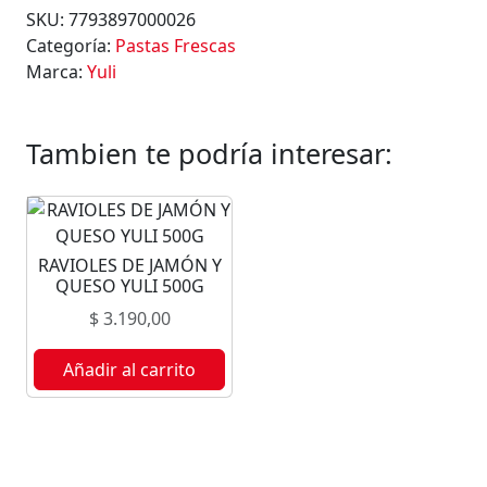
E
SKU:
7793897000026
O
Categoría:
Pastas Frescas
S
Marca:
Yuli
A
L
H
Tambien te podría interesar:
U
E
V
O
RAVIOLES DE JAMÓN Y
Y
QUESO YULI 500G
U
$
3.190,00
L
I
Añadir al carrito
5
0
0
G
c