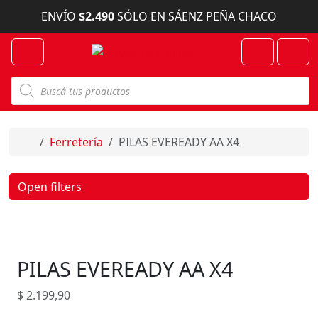
Skip to content
ENVÍO
$2.490
SÓLO EN SÁENZ PEÑA CHACO
Menu
Cart
Account
B
ú
s
q
u
e
Home
Ferretería
PILAS EVEREADY AA X4
d
a
d
e
Open filters
p
r
o
d
u
c
PILAS EVEREADY AA X4
t
o
s
$
2.199,90