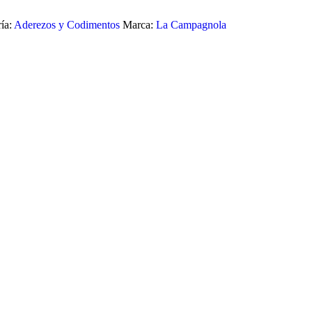
ía:
Aderezos y Codimentos
Marca:
La Campagnola
 CASERA HELLMANN’S 232G