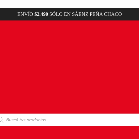
ENVÍO
$2.490
SÓLO EN SÁENZ PEÑA CHACO
squeda
ductos