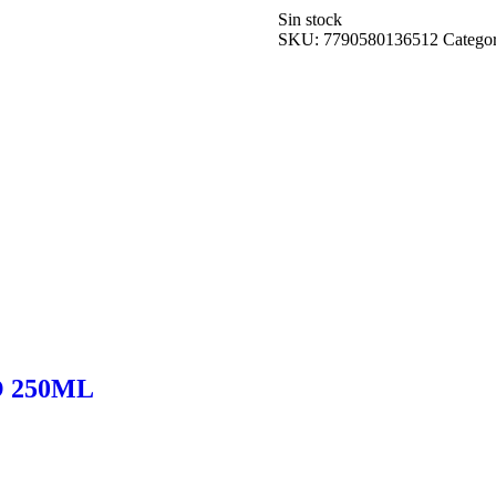
Sin stock
SKU:
7790580136512
Categor
 250ML
MAYONESA TIPO
$
2.199,90
Añadir al carrito