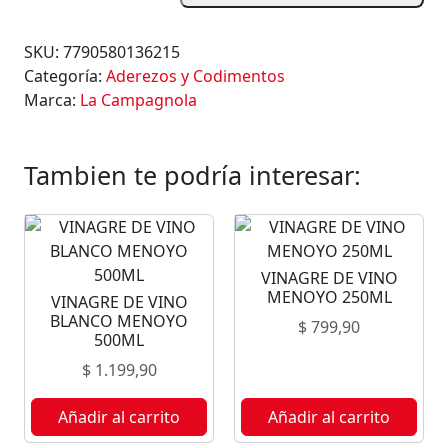
I
M
SKU:
7790580136215
I
Categoría:
Aderezos y Codimentos
C
Marca:
La Campagnola
H
U
R
Tambien te podría interesar:
R
I
L
A
VINAGRE DE VINO
C
MENOYO 250ML
VINAGRE DE VINO
A
BLANCO MENOYO
$
799,90
M
500ML
P
$
1.199,90
A
G
Añadir al carrito
Añadir al carrito
N