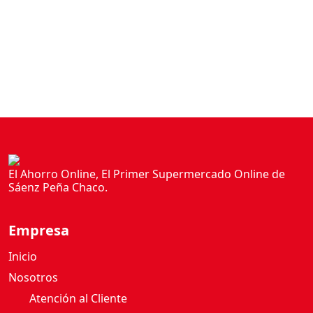
O
L
A
2
3
G
c
a
n
t
i
El Ahorro Online, El Primer Supermercado Online de
d
Sáenz Peña Chaco.
a
d
Empresa
Inicio
Nosotros
Atención al Cliente