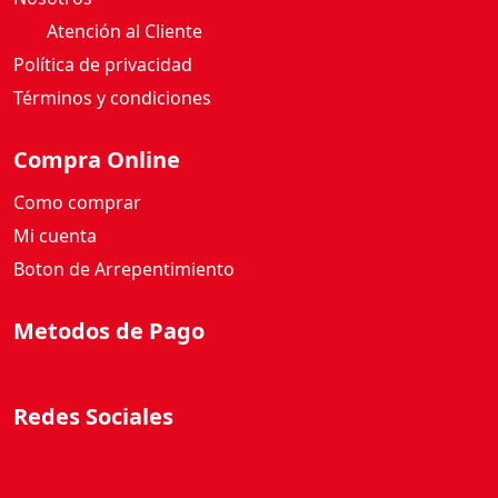
C
Atención al Cliente
c
a
Política de privacidad
n
Términos y condiciones
t
i
Compra Online
d
a
Como comprar
d
Mi cuenta
Boton de Arrepentimiento
Metodos de Pago
Redes Sociales