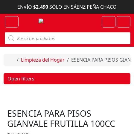
Skip to content
ENVÍO
$2.490
SÓLO EN SÁENZ PEÑA CHACO
Menu
Cart
Account
B
ú
s
q
u
e
Home
Limpieza del Hogar
ESENCIA PARA PISOS GIANV
d
a
d
e
Open filters
p
r
o
d
u
c
ESENCIA PARA PISOS
t
o
s
GIANVALE FRUTILLA 100CC