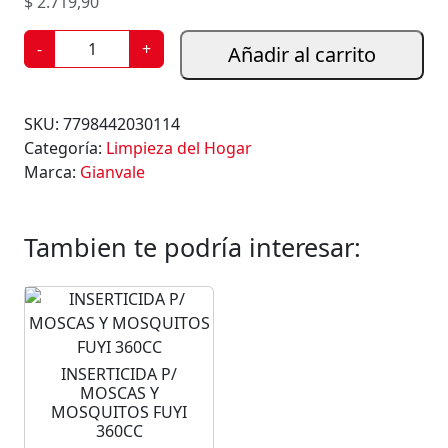
$
2.719,90
E
-
+
Añadir al carrito
S
E
N
SKU:
7798442030114
C
Categoría:
Limpieza del Hogar
I
Marca:
Gianvale
A
P
A
Tambien te podría interesar:
R
A
P
I
S
INSERTICIDA P/
O
MOSCAS Y
S
MOSQUITOS FUYI
G
360CC