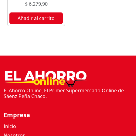
I
$
6.279,90
A
N
Añadir al carrito
V
A
L
E
F
R
U
T
I
L
El Ahorro Online, El Primer Supermercado Online de
L
Sáenz Peña Chaco.
A
1
Empresa
0
0
Inicio
C
Nosotros