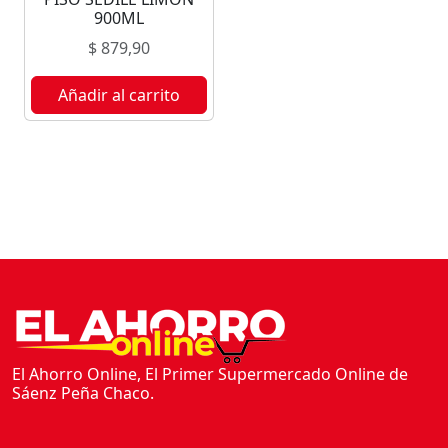
V
900ML
A
$
879,90
L
E
Añadir al carrito
C
H
I
C
L
E
1
0
0
C
C
c
El Ahorro Online, El Primer Supermercado Online de
Sáenz Peña Chaco.
a
n
t