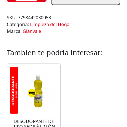
S
E
N
SKU:
7798442030053
C
Categoría:
Limpieza del Hogar
I
Marca:
Gianvale
A
P
A
Tambien te podría interesar:
R
A
P
I
S
O
S
G
I
A
DESODORANTE DE
N
PISO SEDILÉ LIMÓN