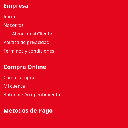
F
Empresa
R
Inicio
E
S
Nosotros
H
Atención al Cliente
9
Política de privacidad
0
Términos y condiciones
0
M
L
Compra Online
c
Como comprar
a
n
Mi cuenta
t
Boton de Arrepentimiento
i
d
Metodos de Pago
a
d