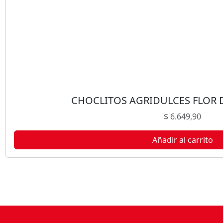
O
L
T
O
8
2
0
G
c
CHOCLITOS AGRIDULCES FLOR D
a
$
6.649,90
n
t
Añadir al carrito
i
d
a
d