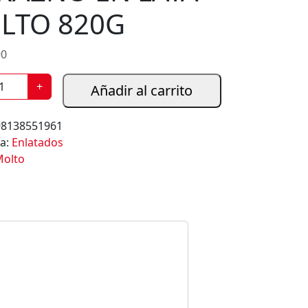
LTO 820G
90
+
Añadir al carrito
98138551961
ía:
Enlatados
olto