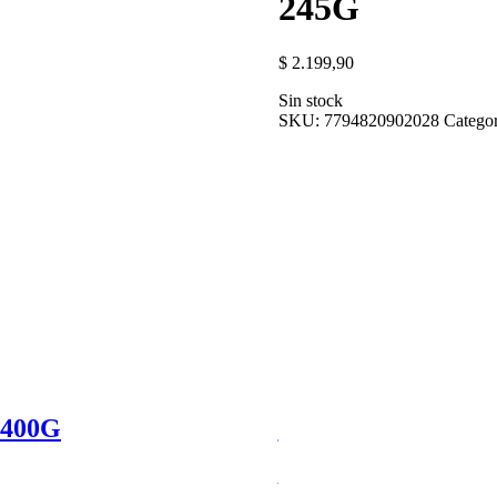
245G
$
2.199,90
Sin stock
SKU:
7794820902028
Categor
400G
DULCE DE LECHE
$
2.939,90
Añadir al carrito