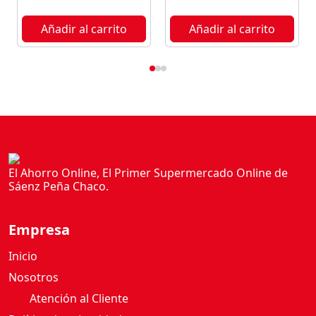
S
É
Añadir al carrito
Añadir al carrito
7
5
0
M
L
c
a
n
t
El Ahorro Online, El Primer Supermercado Online de
Sáenz Peña Chaco.
i
d
a
Empresa
d
Inicio
Nosotros
Atención al Cliente