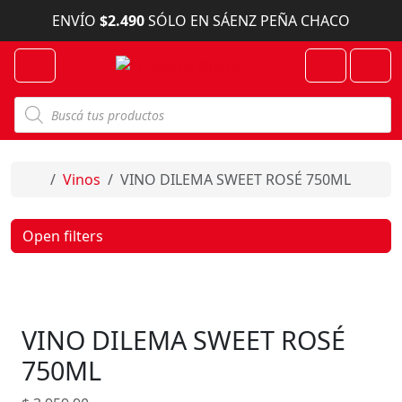
Skip to content
ENVÍO
$2.490
SÓLO EN SÁENZ PEÑA CHACO
Menu
Cart
Account
B
ú
s
q
u
e
Home
Vinos
VINO DILEMA SWEET ROSÉ 750ML
d
a
d
e
Open filters
p
r
o
d
u
c
VINO DILEMA SWEET ROSÉ
t
o
s
750ML