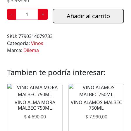
$
3.959,90
V
-
+
Añadir al carrito
I
N
O
SKU:
7790314079733
D
Categoría:
Vinos
I
Marca:
Dilema
L
E
M
Tambien te podría interesar:
A
S
W
E
VINO ALMA MORA
VINO ALAMOS MALBEC
E
MALBEC 750ML
750ML
T
$
4.690,00
$
7.990,00
R
O