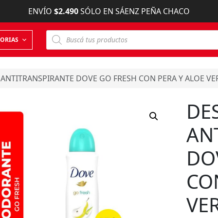
ENVÍO
$2.490
SÓLO EN SÁENZ PEÑA CHACO
B
ORIAS
ú
s
q
u
e
NTITRANSPIRANTE DOVE GO FRESH CON PERA Y ALOE VE
d
a
d
DE
e
p
r
AN
o
d
u
DO
c
t
o
CO
s
VE