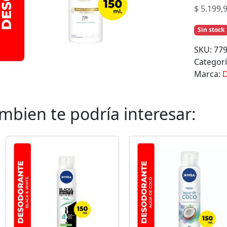
$
5.199,
Sin stock
SKU:
77
Categor
Marca:
mbien te podría interesar: