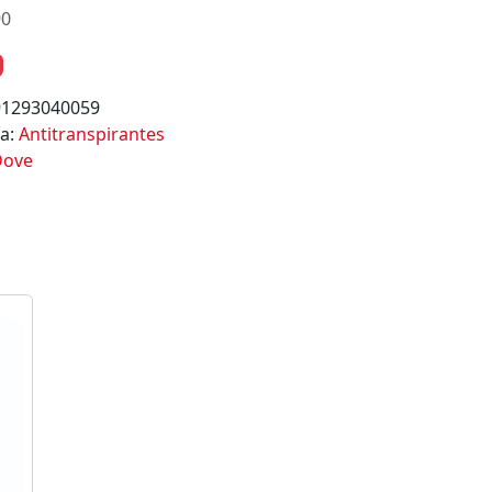
90
91293040059
ía:
Antitranspirantes
Dove