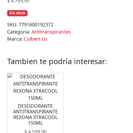
$
4.769,90
Sin stock
SKU:
7791600192372
Categoría:
Antitranspirantes
Marca:
Colbert Us
Tambien te podría interesar:
DESODORANTE
ANTITRANSPIRANTE
REXONA XTRACOOL
150ML
$
4.599,90