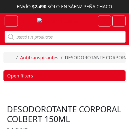
Skip to content
ENVÍO
$2.490
SÓLO EN SÁENZ PEÑA CHACO
Menu
Cart
Account
B
ú
s
q
u
e
Home
Antitranspirantes
DESODOROTANTE CORPORAL
d
a
d
e
Open filters
p
r
o
d
u
c
DESODOROTANTE CORPORAL
t
o
s
COLBERT 150ML