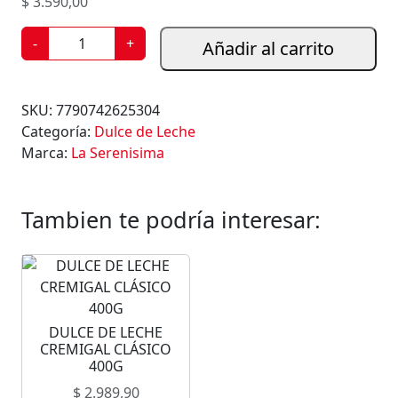
$
3.590,00
D
-
+
Añadir al carrito
U
L
C
SKU:
7790742625304
E
Categoría:
Dulce de Leche
D
Marca:
La Serenisima
E
L
E
Tambien te podría interesar:
C
H
E
L
A
DULCE DE LECHE
S
CREMIGAL CLÁSICO
E
400G
R
$
2.989,90