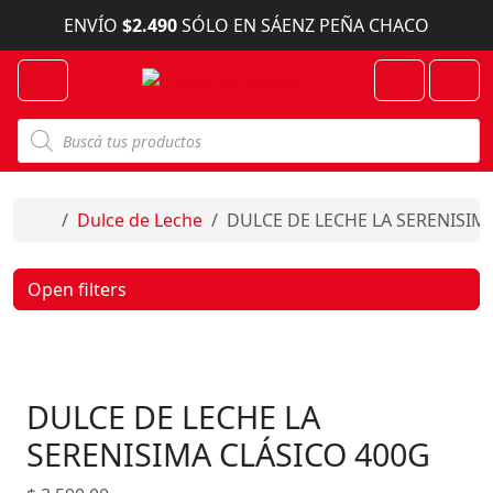
Skip to content
ENVÍO
$2.490
SÓLO EN SÁENZ PEÑA CHACO
Menu
Cart
Account
B
ú
s
q
u
e
Home
Dulce de Leche
DULCE DE LECHE LA SERENISIM
d
a
d
e
Open filters
p
r
o
d
u
c
DULCE DE LECHE LA
t
o
s
SERENISIMA CLÁSICO 400G