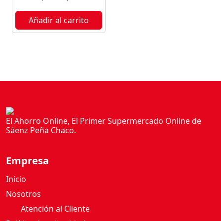
E
N
Añadir al carrito
I
S
I
M
A
C
L
Á
S
El Ahorro Online, El Primer Supermercado Online de
Sáenz Peña Chaco.
I
C
O
Empresa
4
0
Inicio
0
Nosotros
G
Atención al Cliente
c