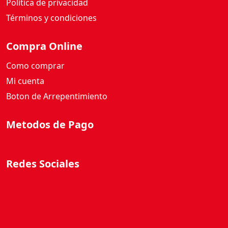
Política de privacidad
a
n
Términos y condiciones
t
i
Compra Online
d
Como comprar
a
d
Mi cuenta
Boton de Arrepentimiento
Metodos de Pago
Redes Sociales