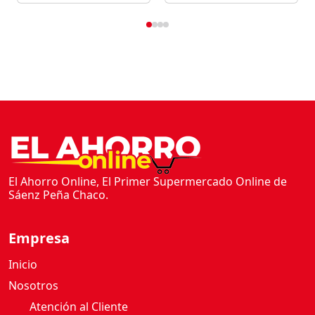
5
G
c
a
n
t
i
d
a
d
El Ahorro Online, El Primer Supermercado Online de
Sáenz Peña Chaco.
Empresa
Inicio
Nosotros
Atención al Cliente