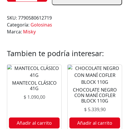
H
O
C
SKU:
7790580612719
O
Categoría:
Golosinas
L
Marca:
Misky
A
T
E
Tambien te podría interesar:
N
E
G
R
MANTECOL CLÁSICO
O
41G
CHOCOLATE NEGRO
M
CON MANÍ COFLER
$
1.090,00
I
BLOCK 110G
S
$
5.339,90
K
Y
Añadir al carrito
Añadir al carrito
2