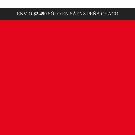
ENVÍO
$2.490
SÓLO EN SÁENZ PEÑA CHACO