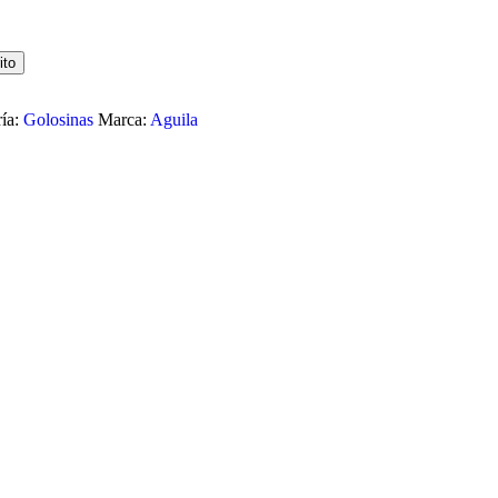
ito
ía:
Golosinas
Marca:
Aguila
ANCO CON DULCE DE LECHE MILKA