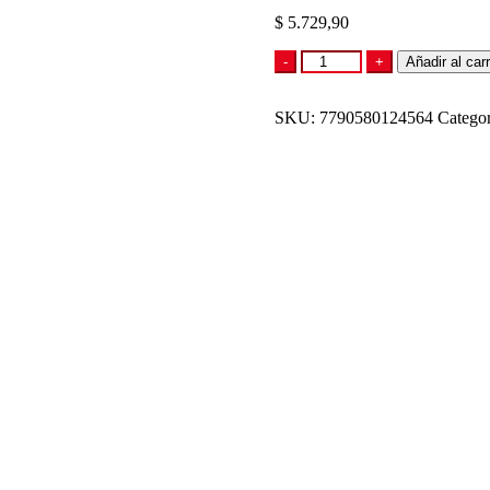
$
5.729,90
CHOCOLATE
-
+
Añadir al carr
AMARGO
EXTRA
SKU:
FINO
7790580124564
Categor
60%
CACAO
CON
FRAMBUESA
70G
cantidad
CHOCOLATE BL
67,5G
$
4.890,00
Añadir al carrito