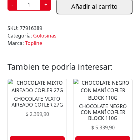
C
-
+
Añadir al carrito
H
I
C
SKU:
77916389
L
Categoría:
Golosinas
E
Marca:
Topline
T
O
P
Tambien te podría interesar:
L
I
N
E
CHOCOLATE MIXTO
F
AIREADO COFLER 27G
CHOCOLATE NEGRO
R
CON MANÍ COFLER
$
2.399,90
U
BLOCK 110G
T
$
5.339,90
A
4