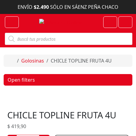
Skip to content
ENVÍO
$2.490
SÓLO EN SÁENZ PEÑA CHACO
Menu
Cart
Account
B
ú
s
q
u
e
Home
Golosinas
CHICLE TOPLINE FRUTA 4U
d
a
d
e
Open filters
p
r
o
d
u
c
CHICLE TOPLINE FRUTA 4U
t
o
s
$
419,90