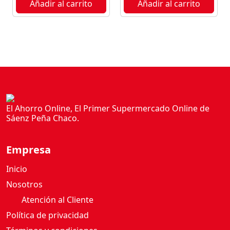
Añadir al carrito
Añadir al carrito
U
c
a
n
t
i
d
a
d
El Ahorro Online, El Primer Supermercado Online de
Sáenz Peña Chaco.
Empresa
Inicio
Nosotros
Atención al Cliente
Política de privacidad