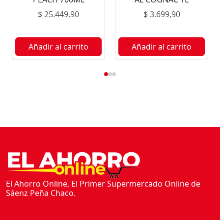
D
$
25.449,90
$
3.699,90
O
N
7
Añadir al carrito
Añadir al carrito
5
0
M
L
c
a
n
t
i
d
a
d
El Ahorro Online, El Primer Supermercado Online de
Sáenz Peña Chaco.