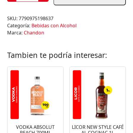
H
A
M
SKU:
7790975198637
P
Categoría:
Bebidas con Alcohol
A
Marca:
Chandon
G
N
E
Tambien te podría interesar:
D
E
M
I
S
E
C
C
H
A
VODKA ABSOLUT
LICOR NEW STYLE CAFÉ
N
PEACH 700ML
AL COGNAC 1L