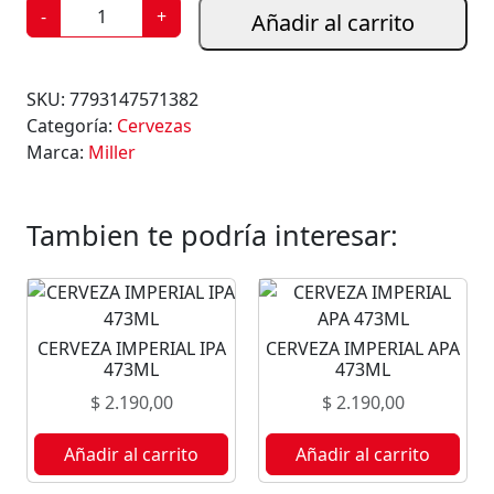
C
-
+
Añadir al carrito
E
R
V
SKU:
7793147571382
E
Categoría:
Cervezas
Z
Marca:
Miller
A
M
I
Tambien te podría interesar:
L
L
E
R
CERVEZA IMPERIAL IPA
CERVEZA IMPERIAL APA
7
473ML
473ML
1
$
2.190,00
$
2.190,00
0
M
Añadir al carrito
Añadir al carrito
L
c