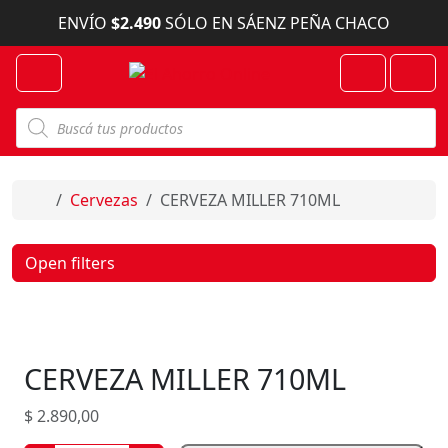
Skip to content
ENVÍO
$2.490
SÓLO EN SÁENZ PEÑA CHACO
Menu
Cart
Account
B
ú
s
q
u
e
Home
Cervezas
CERVEZA MILLER 710ML
d
a
d
e
Open filters
p
r
o
d
u
c
CERVEZA MILLER 710ML
t
o
s
$
2.890,00