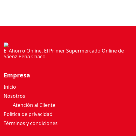
a
n
t
i
d
a
d
El Ahorro Online, El Primer Supermercado Online de
Sáenz Peña Chaco.
Empresa
Inicio
Nosotros
Atención al Cliente
Política de privacidad
Términos y condiciones