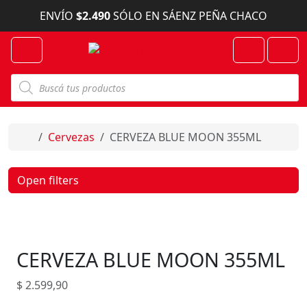
Skip to content
ENVÍO
$2.490
SÓLO EN SÁENZ PEÑA CHACO
Menu
Cart
Account
B
ú
s
q
u
e
Home
Cervezas
CERVEZA BLUE MOON 355ML
d
a
d
e
Open filters
p
r
o
d
u
c
CERVEZA BLUE MOON 355ML
t
o
s
$
2.599,90