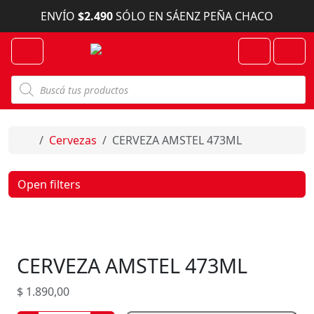
Skip to content
ENVÍO
$2.490
SÓLO EN SÁENZ PEÑA CHACO
Menu
Cart
Account
B
ú
s
q
u
e
Home
Cervezas
CERVEZA AMSTEL 473ML
d
a
d
e
Open filters
p
r
o
d
u
c
CERVEZA AMSTEL 473ML
t
o
s
$
1.890,00