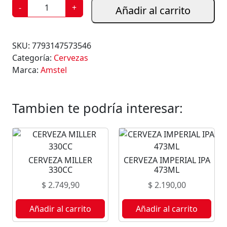
C
-
+
Añadir al carrito
E
R
V
SKU:
7793147573546
E
Categoría:
Cervezas
Z
Marca:
Amstel
A
A
M
Tambien te podría interesar:
S
T
E
L
CERVEZA MILLER
CERVEZA IMPERIAL IPA
4
330CC
473ML
7
$
2.749,90
$
2.190,00
3
M
Añadir al carrito
Añadir al carrito
L
c