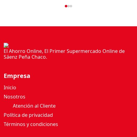
a
n
t
i
d
a
d
El Ahorro Online, El Primer Supermercado Online de
Sáenz Peña Chaco.
Empresa
Inicio
Nosotros
Atención al Cliente
Política de privacidad
Términos y condiciones