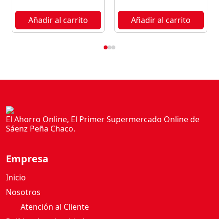
T
A
Añadir al carrito
Añadir al carrito
F
R
E
S
H
3
L
c
a
El Ahorro Online, El Primer Supermercado Online de
Sáenz Peña Chaco.
n
t
i
Empresa
d
a
Inicio
d
Nosotros
Atención al Cliente