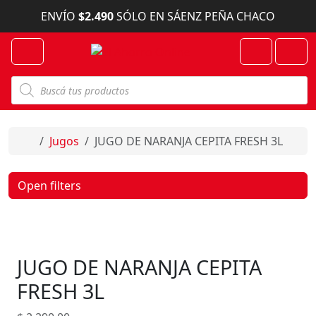
Skip to content
ENVÍO
$2.490
SÓLO EN SÁENZ PEÑA CHACO
Menu
Cart
Account
B
ú
s
q
u
e
Home
Jugos
JUGO DE NARANJA CEPITA FRESH 3L
d
a
d
e
Open filters
p
r
o
d
u
c
JUGO DE NARANJA CEPITA
t
o
s
FRESH 3L