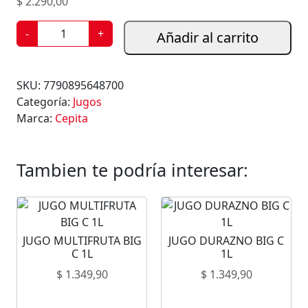
$
2.290,00
J
-
+
Añadir al carrito
U
G
O
SKU:
7790895648700
D
Categoría:
Jugos
E
Marca:
Cepita
N
A
R
Tambien te podría interesar:
A
N
J
A
JUGO MULTIFRUTA BIG
JUGO DURAZNO BIG C
C
C 1L
1L
E
$
1.349,90
$
1.349,90
P
I