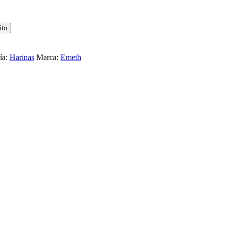
ito
ía:
Harinas
Marca:
Emeth
 CHOCOLATE ROYAL 500G