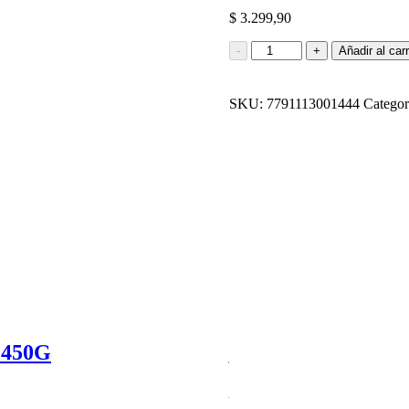
$
3.299,90
BIZCOCHUELO
-
+
Añadir al carr
DE
COCO
EMETH
SKU:
7791113001444
Categor
450G
cantidad
450G
TORTA SABOR A
$
3.829,90
Añadir al carrito