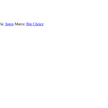
ía:
Jugos
Marca:
Big Choice
JA ARCOR 1L