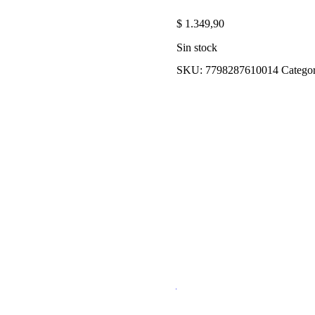
$
1.349,90
Sin stock
SKU:
7798287610014
Categor
JUGO DE NARAN
$
1.999,90