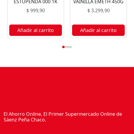
ESTUPENDA 000 1K
VAINILLA EMETH 450G
K
$
999,90
$
3.299,90
c
a
n
Añadir al carrito
Añadir al carrito
t
i
d
a
d
El Ahorro Online, El Primer Supermercado Online de
Sáenz Peña Chaco.