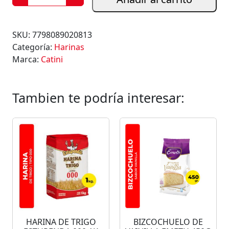
L
M
I
SKU:
7798089020813
D
Categoría:
Harinas
Ó
Marca:
Catini
N
D
E
Tambien te podría interesar:
M
A
Í
Z
C
A
T
I
N
I
HARINA DE TRIGO
BIZCOCHUELO DE
1