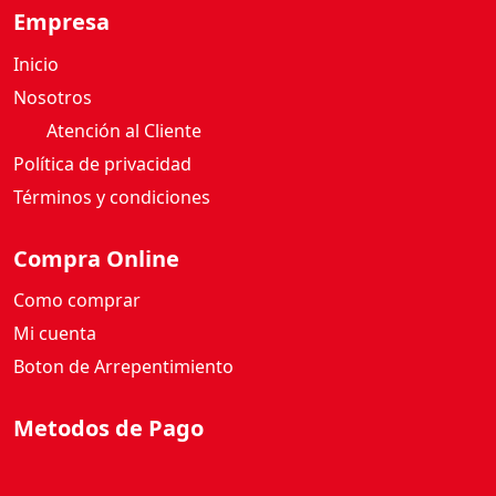
T
Empresa
R
Inicio
I
P
Nosotros
L
Atención al Cliente
E
Política de privacidad
6
Términos y condiciones
0
G
c
Compra Online
a
Como comprar
n
t
Mi cuenta
i
Boton de Arrepentimiento
d
a
Metodos de Pago
d