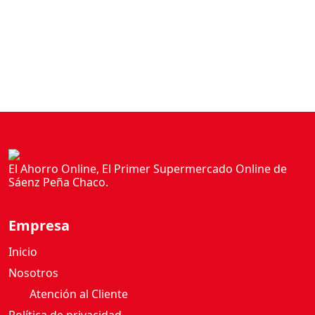
N
C
O
C
O
N
D
U
L
El Ahorro Online, El Primer Supermercado Online de
C
Sáenz Peña Chaco.
E
D
Empresa
E
L
Inicio
E
Nosotros
C
Atención al Cliente
H
E
Política de privacidad
T