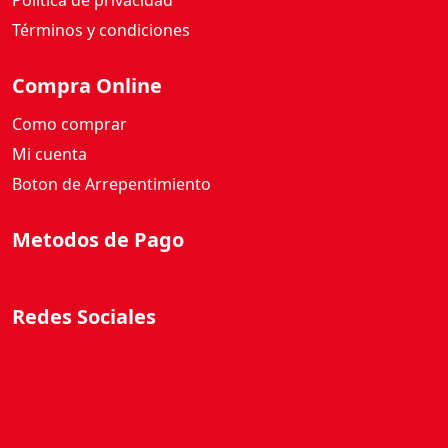
Términos y condiciones
R
I
Compra Online
P
L
Como comprar
E
Mi cuenta
7
Boton de Arrepentimiento
0
G
Metodos de Pago
c
a
n
t
Redes Sociales
i
d
a
d