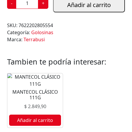
A
-
+
Añadir al carrito
L
F
A
SKU:
7622202805554
J
Categoría:
Golosinas
O
Marca:
Terrabusi
R
T
E
Tambien te podría interesar:
R
R
A
B
MANTECOL CLÁSICO
U
111G
S
$
2.849,90
I
B
Añadir al carrito
L
A