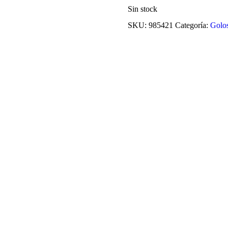
Sin stock
SKU:
985421
Categoría:
Golos
ALFAJOR MILKA
$
899,90
Añadir al carrito