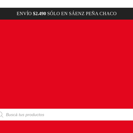
ENVÍO
$2.490
SÓLO EN SÁENZ PEÑA CHACO
squeda
ductos