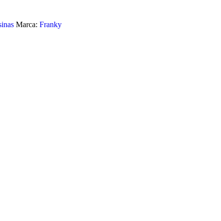
inas
Marca:
Franky
 MOUSSE 42G