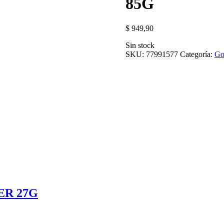
85G
$
949,90
Sin stock
SKU:
77991577
Categoría:
Go
ER 27G