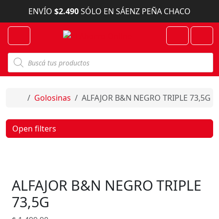
Skip to content
ENVÍO
$2.490
SÓLO EN SÁENZ PEÑA CHACO
Menu
Cart
Account
B
ú
s
q
u
e
Home
Golosinas
ALFAJOR B&N NEGRO TRIPLE 73,5G
d
a
d
e
Open filters
p
r
o
d
u
c
ALFAJOR B&N NEGRO TRIPLE
t
o
s
73,5G