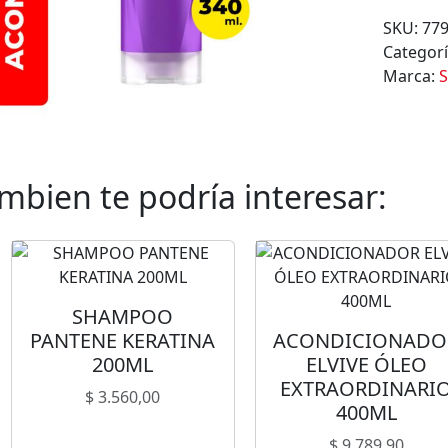
N
SKU:
77
D
Categor
I
Marca:
S
C
I
O
N
A
mbien te podría interesar:
D
O
R
S
E
SHAMPOO
D
PANTENE KERATINA
ACONDICIONADO
A
200ML
ELVIVE ÓLEO
L
EXTRAORDINARI
$
3.560,00
L
400ML
I
$
9.789,90