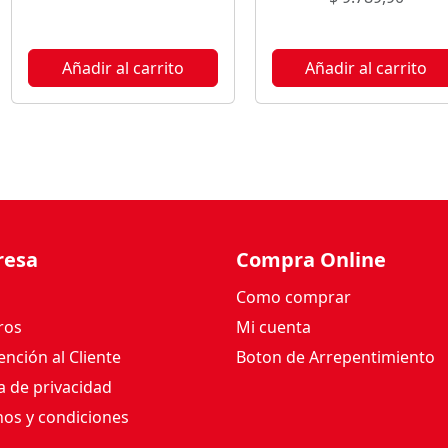
S
O
P
Añadir al carrito
Añadir al carrito
E
R
F
E
C
T
O
3
resa
Compra Online
4
0
Como comprar
M
ros
Mi cuenta
L
nción al Cliente
Boton de Arrepentimiento
c
a
ca de privacidad
n
os y condiciones
t