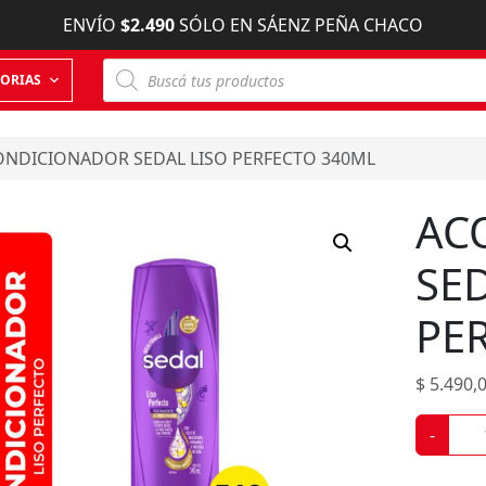
ENVÍO
$2.490
SÓLO EN SÁENZ PEÑA CHACO
B
ORIAS
ú
s
q
u
e
ONDICIONADOR SEDAL LISO PERFECTO 340ML
d
a
d
AC
e
p
r
SED
o
d
u
PE
c
t
o
s
$
5.490,
A
-
C
O