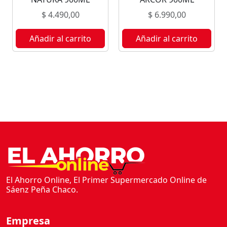
N
$
4.490,00
$
6.990,00
C
I
Añadir al carrito
Añadir al carrito
A
9
0
0
M
L
c
a
n
t
i
d
El Ahorro Online, El Primer Supermercado Online de
a
Sáenz Peña Chaco.
d
Empresa