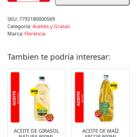
C
E
I
SKU:
7792180000569
T
Categoría:
Aceites y Grasas
E
Marca:
Florencia
D
E
G
Tambien te podría interesar:
I
R
A
S
O
L
F
L
O
R
ACEITE DE GIRASOL
ACEITE DE MAÍZ
E
NATURA 900ML
ARCOR 900ML