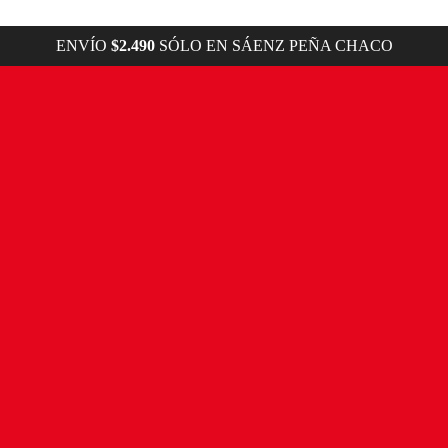
ENVÍO
$2.490
SÓLO EN SÁENZ PEÑA CHACO