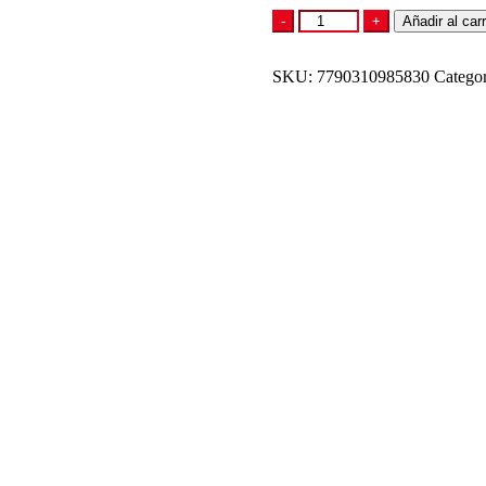
CONITOS
-
+
Añadir al carr
3D
SABOR
SKU:
QUESO
7790310985830
Categor
85G
cantidad
PAPAS FRITAS PA
$
2.059,90
Añadir al carrito