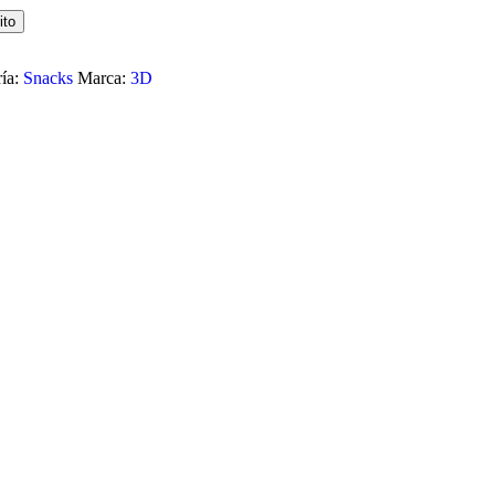
ito
ía:
Snacks
Marca:
3D
Y SLICES 140G