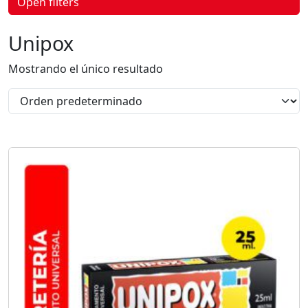
Open filters
p
r
o
Unipox
d
u
c
Mostrando el único resultado
t
o
s