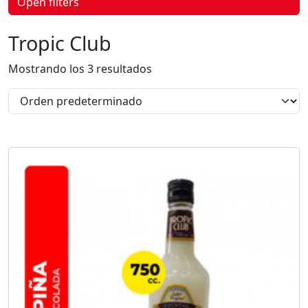
Open filters
p
r
o
Tropic Club
d
u
c
Mostrando los 3 resultados
t
o
s