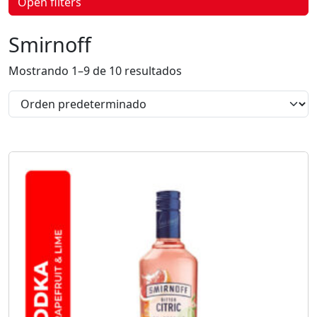
Open filters
p
r
o
Smirnoff
d
u
c
Mostrando 1–9 de 10 resultados
t
o
s