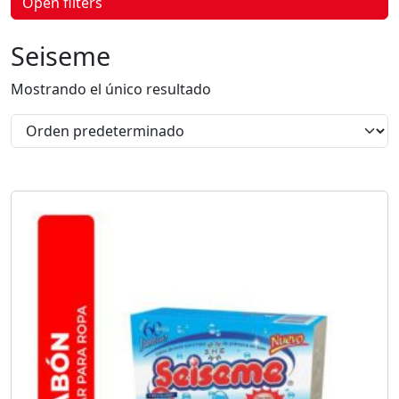
Open filters
p
r
o
Seiseme
d
u
c
Mostrando el único resultado
t
o
s