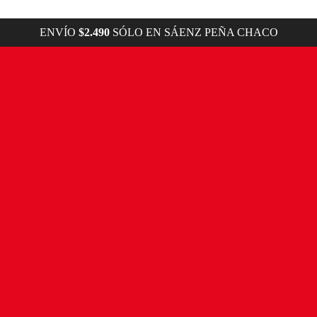
ENVÍO
$2.490
SÓLO EN SÁENZ PEÑA CHACO