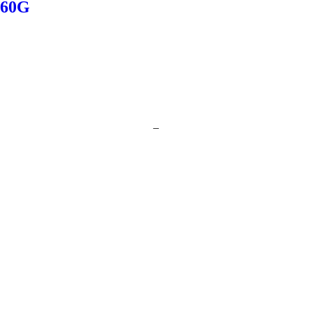
60G
–