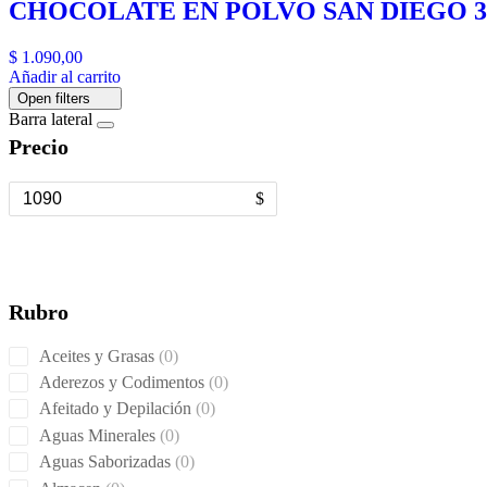
CHOCOLATE EN POLVO SAN DIEGO 3
$
1.090,00
Añadir al carrito
Open filters
Barra lateral
Precio
$
Rubro
0
Aceites y Grasas
0
products
0
Aderezos y Codimentos
0
products
0
Afeitado y Depilación
0
products
0
Aguas Minerales
0
products
0
Aguas Saborizadas
0
products