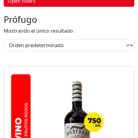
Open filters
p
r
o
Prófugo
d
u
c
Mostrando el único resultado
t
o
s