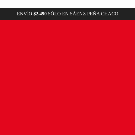
ENVÍO
$2.490
SÓLO EN SÁENZ PEÑA CHACO