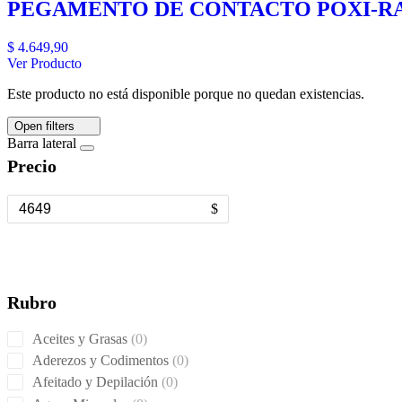
PEGAMENTO DE CONTACTO POXI-RA
$
4.649,90
Ver Producto
Este producto no está disponible porque no quedan existencias.
Open filters
Barra lateral
Precio
$
Rubro
0
Aceites y Grasas
0
products
0
Aderezos y Codimentos
0
products
0
Afeitado y Depilación
0
products