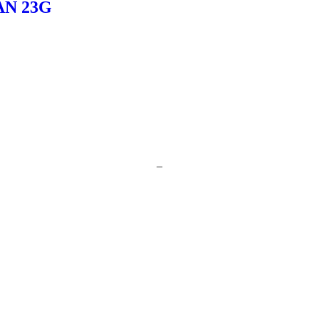
N 23G
–