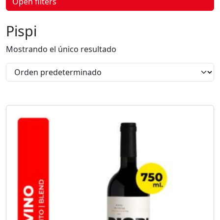
Open filters
p
r
o
Pispi
d
u
c
Mostrando el único resultado
t
o
s