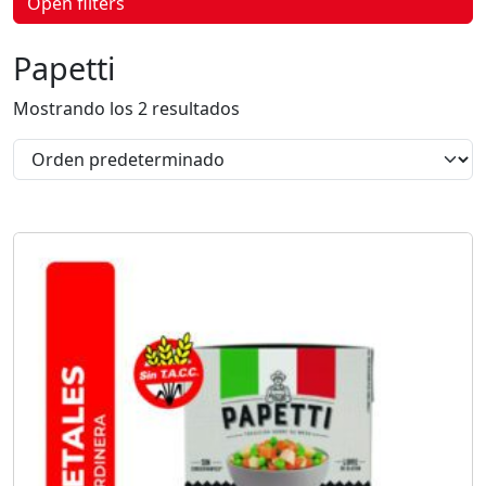
Open filters
p
r
o
Papetti
d
u
c
Mostrando los 2 resultados
t
o
s