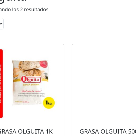
s
ndo los 2 resultados
GRASA OLGUITA 1K
GRASA OLGUITA 50