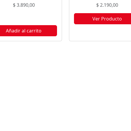
$
3.890,00
$
2.190,00
Ver Producto
Este producto no está disponi
Añadir al carrito
porque no quedan existencia