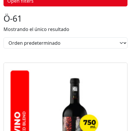
Open filters
p
r
o
Ö-61
d
u
c
Mostrando el único resultado
t
o
s