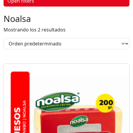
Open filters
p
r
o
Noalsa
d
u
c
Mostrando los 2 resultados
t
o
s