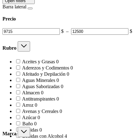
Open filters
Barra lateral
Precio
$
–
$
Rubro
0
Aceites y Grasas
0
products
0
Aderezos y Codimentos
0
products
0
Afeitado y Depilación
0
products
0
Aguas Minerales
0
products
0
Aguas Saborizadas
0
products
0
Almacen
0
products
0
Antitranspirantes
0
products
0
Arroz
0
products
0
Avenas y Cereales
0
products
0
Azúcar
0
products
0
Baño
0
products
0
Bebidas
0
Marca
products
4
Bebidas con Alcohol
4