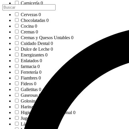
products
0
Carnicería
0
products
0
Cereales
0
products
0
Cervezas
0
products
0
Chocolatadas
0
products
0
Cocina
0
products
0
Cremas
0
products
0
Cremas y Quesos Untables
0
products
0
Cuidado Dental
0
products
0
Dulce de Leche
0
products
0
Energizantes
0
products
0
Enlatados
0
products
0
farmacia
0
products
0
Ferretería
0
products
0
Fiambres
0
products
0
Fideos
0
products
0
Galletitas
0
products
0
Gaseosas
0
products
0
Golosinas
0
products
0
Harinas
0
products
0
Higiene y Cuidado Personal
0
products
0
Jugos
0
products
0
Lácteos
0
products
0