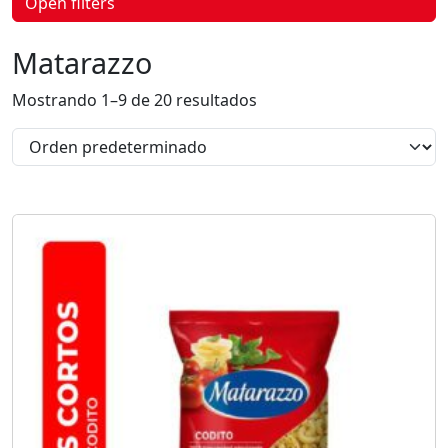
Open filters
p
r
o
Matarazzo
d
u
c
Mostrando 1–9 de 20 resultados
t
o
s