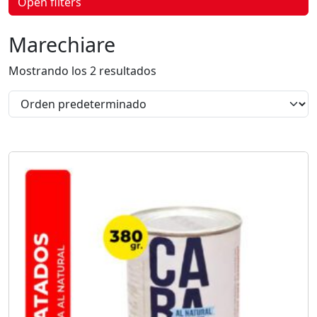
Open filters
p
r
o
Marechiare
d
u
c
Mostrando los 2 resultados
t
o
s