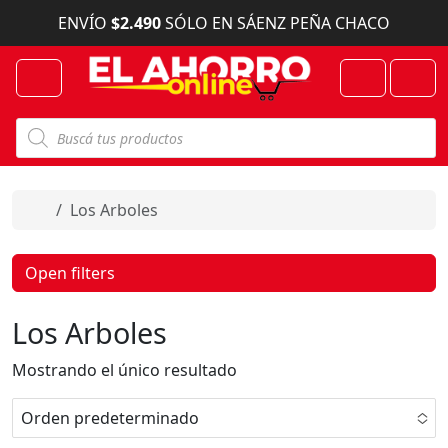
Skip to content
ENVÍO
$2.490
SÓLO EN SÁENZ PEÑA CHACO
Menu
Cart
Account
B
ú
s
q
u
e
Home
Los Arboles
d
a
d
e
Open filters
p
r
o
Los Arboles
d
u
c
Mostrando el único resultado
t
o
s
Orden predeterminado